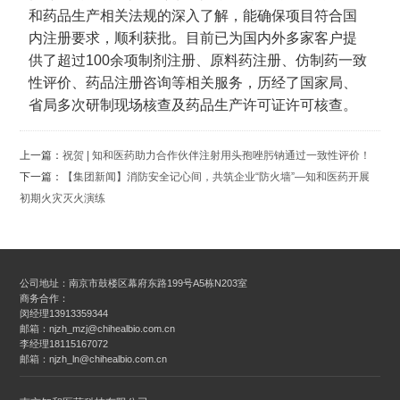
和药品生产相关法规的深入了解，能确保项目符合国
内注册要求，顺利获批。目前已为国内外多家客户提
供了超过100余项制剂注册、原料药注册、仿制药一致
性评价、药品注册咨询等相关服务，历经了国家局、
省局多次研制现场核查及药品生产许可证许可核查。
上一篇：
祝贺 | 知和医药助力合作伙伴注射用头孢唑肟钠通过一致性评价！
下一篇：
【集团新闻】消防安全记心间，共筑企业“防火墙”—知和医药开展
初期火灾灭火演练
公司地址：南京市鼓楼区幕府东路199号A5栋N203室
商务合作：
闵经理13913359344
邮箱：njzh_mzj@chihealbio.com.cn
李经理18115167072
邮箱：njzh_ln@chihealbio.com.cn